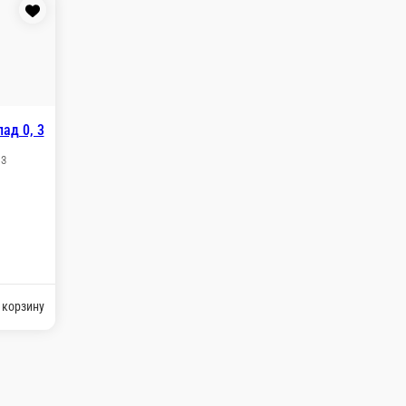
 разливные
Холодные напитки
Чай / кофе