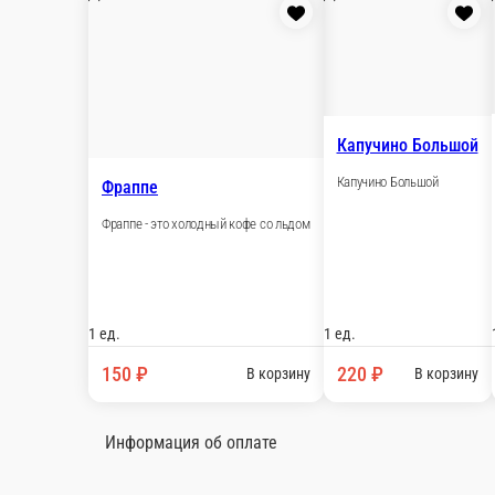
80 ₽
стоим. доставки
от
1 500 ₽
беспл. доставка
Мы рекомендуем
Популярное
Пита
Порции
Бургеры
Сэндвичи
Кар