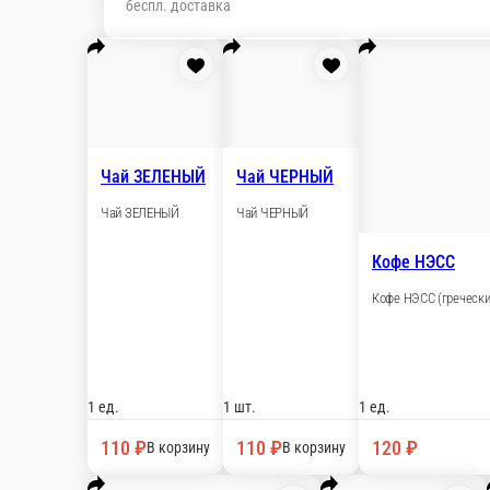
Настройки
79189185000
Главная
Отзывы
О нас
350 ₽
мин. сумма заказа