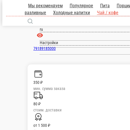
Тимашевск
ru