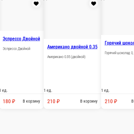
тофель / Разное
Салаты
Бокс Мастер / Твистер
Лимонады
Напитки